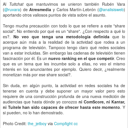
Al
Tuitchat
que mantuvimos se unieron también Rubén Vara
(
@ruvara
) de
Atresmedia
y Carlos Martín-Lebrón (
@analisisweb
)
aportando otros valiosos puntos de vista sobre el asunto.
Tengo mucha precaución con todo lo que se refiere a este "share
social". No entiendo por qué es un "share". ¿Con respecto a qué lo
es?.
No veo que tenga una metodología definida
que lo
acerque aún más a la realidad de la actividad que rodea a un
programa de televisión. Tampoco tengo claro qué redes sociales
van a estar incluidas. Sin embargo las cadenas de televisión tienen
fascinación por él. Es un
nuevo ranking en el que competir
. Creo
que es un tema que les incumbe solo a ellas, no veo el mismo
interés en los anunciantes por ejemplo. Quiero decir, ¿realmente
monetizan más por ese share social?.
Sin duda, en algún punto, la actividad en redes sociales ha de
tenerse en cuenta y debe suponer un mayor valor pero esto
requiere de una construcción profunda de una nueva medición de
audiencias que hasta dónde yo conozco
ni ComScore, ni Kantar,
ni Tuitele han sido capaces de ofrecer hasta este momento
. Y
si pueden, no lo han demostrado.
Photo Credit:
the_jetboy
via
Compfight
cc