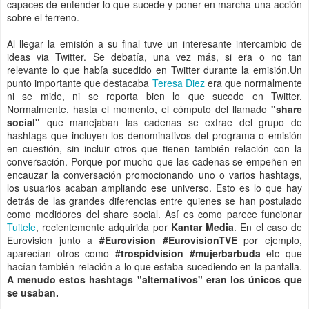
capaces de entender lo que sucede y poner en marcha una acción
sobre el terreno.
Al llegar la emisión a su final tuve un interesante intercambio de
ideas via Twitter. Se debatía, una vez más, si era o no tan
relevante lo que había sucedido en Twitter durante la emisión.Un
punto importante que destacaba
Teresa Diez
era que normalmente
ni se mide, ni se reporta bien lo que sucede en Twitter.
Normalmente, hasta el momento, el cómputo del llamado
"share
social"
que manejaban las cadenas se extrae del grupo de
hashtags que incluyen los denominativos del programa o emisión
en cuestión, sin incluir otros que tienen también relación con la
conversación. Porque por mucho que las cadenas se empeñen en
encauzar la conversación promocionando uno o varios hashtags,
los usuarios acaban ampliando ese universo. Esto es lo que hay
detrás de las grandes diferencias entre quienes se han postulado
como medidores del share social. Así es como parece funcionar
Tuitele
, recientemente adquirida por
Kantar Media
. En el caso de
Eurovision junto a
#Eurovision #EurovisionTVE
por ejemplo,
aparecían otros como
#trospidvision #mujerbarbuda
etc que
hacían también relación a lo que estaba sucediendo en la pantalla.
A menudo estos hashtags "alternativos" eran los únicos que
se usaban.