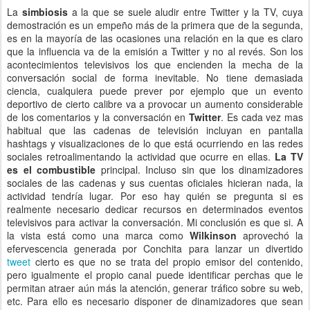
La
simbiosis
a la que se suele aludir entre Twitter y la TV, cuya
demostración es un empeño más de la primera que de la segunda,
es en la mayoría de las ocasiones una relación en la que es claro
que la influencia va de la emisión a Twitter y no al revés. Son los
acontecimientos televisivos los que encienden la mecha de la
conversación social de forma inevitable. No tiene demasiada
ciencia, cualquiera puede prever por ejemplo que un evento
deportivo de cierto calibre va a provocar un aumento considerable
de los comentarios y la conversación en
Twitter
. Es cada vez mas
habitual que las cadenas de televisión incluyan en pantalla
hashtags y visualizaciones de lo que está ocurriendo en las redes
sociales retroalimentando la actividad que ocurre en ellas.
La TV
es el combustible
principal. Incluso sin que los dinamizadores
sociales de las cadenas y sus cuentas oficiales hicieran nada, la
actividad tendría lugar. Por eso hay quién se pregunta si es
realmente necesario dedicar recursos en determinados eventos
televisivos para activar la conversación. Mi conclusión es que si. A
la vista está como una marca como
Wilkinson
aprovechó la
efervescencia generada por Conchita para lanzar un divertido
tweet
cierto es que no se trata del propio emisor del contenido,
pero igualmente el propio canal puede identificar perchas que le
permitan atraer aún más la atención, generar tráfico sobre su web,
etc. Para ello es necesario disponer de dinamizadores que sean