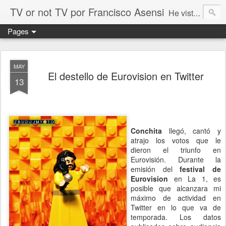
TV or not TV por Francisco Asensi
He visto la TV desde fuera. He visto la TV desde dentro. La conectividad es el gran cambio que ha transformado todas las facetas de la actividad humana. No hay excepciones. Mi reflexión sobre este aspecto y otros temas relacionados con la experiencia de entretenimiento como un todo
Pages
MAY
El destello de Eurovision en Twitter
13
Conchita
llegó, cantó y
atrajo los votos que le
dieron el triunfo en
Eurovisión. Durante la
emisión del
festival de
Eurovision
en La 1, es
posible que alcanzara mi
máximo de actividad en
Twitter en lo que va de
temporada. Los datos