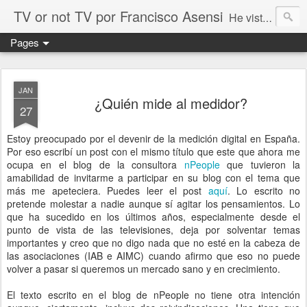
TV or not TV por Francisco Asensi
He visto la TV desde fuera. He visto la TV desde dentro. La conectividad es el gran cambio que ha transformado todas las facetas de la actividad humana. No hay excepciones. Mi reflexión sobre este aspecto y otros temas relacionados con la experiencia de entretenimiento como un todo
Pages
JAN
¿Quién mide al medidor?
27
Estoy preocupado por el devenir de la medición digital en España.
Por eso escribí un post con el mismo título que este que ahora me
ocupa en el blog de la consultora
nPeople
que tuvieron la
amabilidad de invitarme a participar en su blog con el tema que
más me apeteciera. Puedes leer el post
aquí
. Lo escrito no
pretende molestar a nadie aunque sí agitar los pensamientos. Lo
que ha sucedido en los últimos años, especialmente desde el
punto de vista de las televisiones, deja por solventar temas
importantes y creo que no digo nada que no esté en la cabeza de
las asociaciones (IAB e AIMC) cuando afirmo que eso no puede
volver a pasar si queremos un mercado sano y en crecimiento.
El texto escrito en el blog de nPeople no tiene otra intención